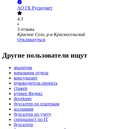
АО
ГК Русредмет
4.3
•
3
отзыва
Красное Село, р-н Красносельский
Откликнуться
Другие пользователи ищут
аналитик
начальник отдела
консультант
руководитель проекта
стажер
курьер Яндекс
developer
бухгалтер по платежам
accountant
бухгалтер по учету
специалист по IT
бухгалтер