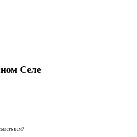
сном Селе
сылать вам?