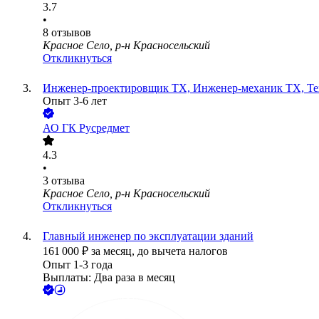
3.7
•
8
отзывов
Красное Село, р-н Красносельский
Откликнуться
Инженер-проектировщик ТХ, Инженер-механик ТХ, Те
Опыт 3-6 лет
АО
ГК Русредмет
4.3
•
3
отзыва
Красное Село, р-н Красносельский
Откликнуться
Главный инженер по эксплуатации зданий
161 000
₽
за месяц,
до вычета налогов
Опыт 1-3 года
Выплаты: Два раза в месяц