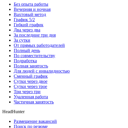
Без опыта работы
Вечерняя и ночная
Вахтовый метод
График 5/2
Гибкий график
Два через два
За последние три дня
За сутки
От прямых работодателей
Полный день
По совместительству
Подработка
Полная занятость
Для людей с инвалидностью
Сменный график
Сутки через двое
Сутки через трое
Три через три
Удаленная работа
Частичная занятость
HeadHunter
Размещение вакансий
Поиск по резюме