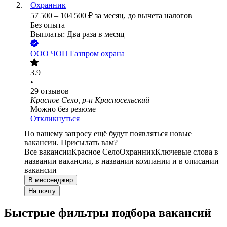
Охранник
57 500
–
104 500
₽
за месяц,
до вычета налогов
Без опыта
Выплаты: Два раза в месяц
ООО
ЧОП Газпром охрана
3.9
•
29
отзывов
Красное Село, р-н Красносельский
Можно без резюме
Откликнуться
По вашему запросу ещё будут появляться новые
вакансии. Присылать вам?
Все вакансии
Красное Село
Охранник
Ключевые слова в
названии вакансии, в названии компании и в описании
вакансии
В мессенджер
На почту
Быстрые фильтры подбора вакансий