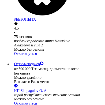
#БЕЗОПЫТА
4.5
•
75
отзывов
посёлок городского типа Нахабино
Аникеевка
и еще
2
Можно без резюме
Откликнуться
Офис-менеджер
от
500 000
₸
за месяц,
до вычета налогов
Без опыта
Можно удалённо
Выплаты: Раз в месяц
ИП
Shopagulov O. A.
город республиканского значения Астана
Можно без резюме
Откликнуться