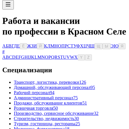
Работа и вакансии
по профессии в Красном Селе
А
Б
В
Г
Д
Е
Ж
З
И
К
Л
М
Н
О
П
Р
С
Т
У
Ф
Х
Ц
Ч
Ш
Э
Ю
Ё
Й
Щ
Ы
Я
#
A
B
C
D
E
F
G
H
I
J
K
L
M
N
O
P
Q
R
S
T
U
V
W
X
Y
Z
Специализации
Транспорт, логистика, перевозки
126
Домашний, обслуживающий персонал
95
Рабочий персонал
94
Административный персонал
75
Продажи, обслуживание клиентов
51
Розничная торговля
50
Производство, сервисное обслуживание
32
Строительство, недвижимость
30
Туризм, гостиницы, рестораны
25
Медицина, фармацевтика
18