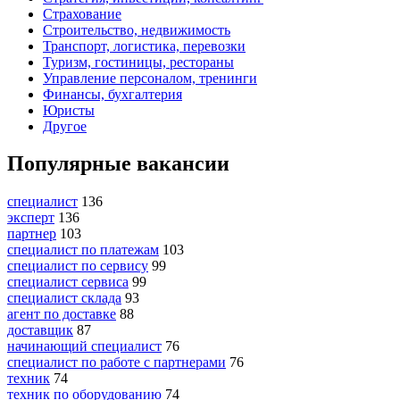
Страхование
Строительство, недвижимость
Транспорт, логистика, перевозки
Туризм, гостиницы, рестораны
Управление персоналом, тренинги
Финансы, бухгалтерия
Юристы
Другое
Популярные вакансии
специалист
136
эксперт
136
партнер
103
специалист по платежам
103
специалист по сервису
99
специалист сервиса
99
специалист склада
93
агент по доставке
88
доставщик
87
начинающий специалист
76
специалист по работе с партнерами
76
техник
74
техник по оборудованию
74