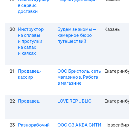
в сервис
доставки
20
Инструктор
Будем знакомы —
Казань
на сплавы
камерное бюро
и прогулки
путешествий
на сапах
и каяках
21
Продавец-
ООО Бристоль, сеть
Екатеринбур
кассир
магазинов, Работа
в магазине
22
Продавец
LOVE REPUBLIC
Екатеринбур
23
Разнорабочий
ООО СЗ АКВА СИТИ
Новосибирск