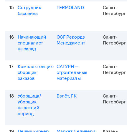
15
Сотрудник
TERMOLAND
Санкт-
бассейна
Петербург
16
Начинающий
ОСГ Рекордз
Санкт-
специалист
Менеджмент
Петербург
на склад
17
Комплектовщик-
САТУРН —
Санкт-
сборщик
строительные
Петербург
заказов
материалы
18
Уборщица/
Взлёт, ГК
Санкт-
уборщик
Петербург
на летний
период
19
Пеший курьер
Маркет Деливери
Казань