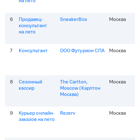
на лето
6
Продавец-
SneakerBox
Москва
консультант
на лето
7
Консультант
ООО Футурион СПА
Москва
8
Сезонный
The Carlton,
Москва
кассир
Moscow (Карлтон
Москва)
9
Курьер онлайн-
Rezerv
Москва
заказов на лето