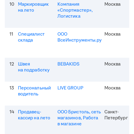
10
Маркировщик
Компания
Москва
на лето
«Спортмастер»,
Логистика
11
Специалист
ООО
Москва
склада
ВсеИнструменты.ру
12
Швея
BEBAKIDS
Москва
на подработку
13
Персональный
LIVE GROUP
Москва
водитель
14
Продавец-
ООО Бристоль, сеть
Санкт-
кассир на лето
магазинов, Работа
Петербург
в магазине