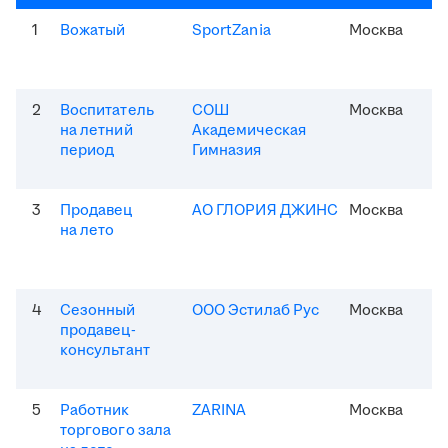
1
Вожатый
SportZania
Москва
2
Воспитатель
СОШ
Москва
на летний
Академическая
период
Гимназия
3
Продавец
АО ГЛОРИЯ ДЖИНС
Москва
на лето
4
Сезонный
ООО Эстилаб Рус
Москва
продавец-
консультант
5
Работник
ZARINA
Москва
торгового зала