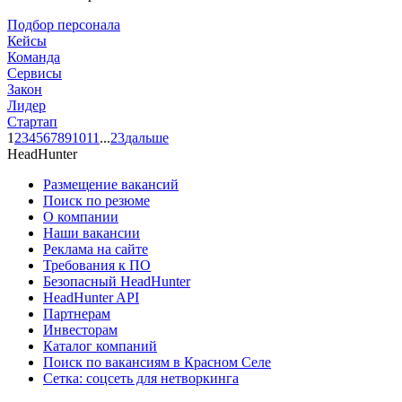
Подбор персонала
Кейсы
Команда
Сервисы
Закон
Лидер
Стартап
1
2
3
4
5
6
7
8
9
10
11
...
23
дальше
HeadHunter
Размещение вакансий
Поиск по резюме
О компании
Наши вакансии
Реклама на сайте
Требования к ПО
Безопасный HeadHunter
HeadHunter API
Партнерам
Инвесторам
Каталог компаний
Поиск по вакансиям в Красном Селе
Сетка: соцсеть для нетворкинга