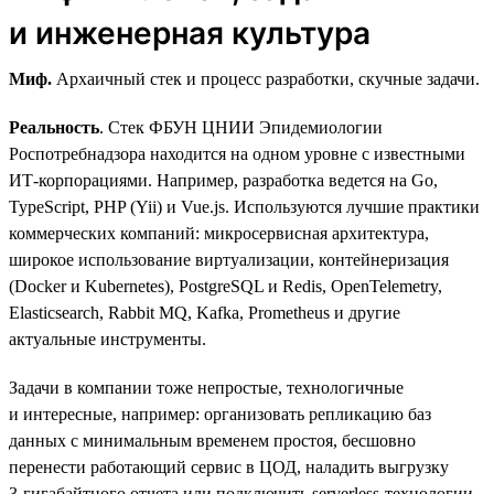
и инженерная культура
Миф.
Архаичный стек и процесс разработки, скучные задачи.
Реальность
. Стек ФБУН ЦНИИ Эпидемиологии
Роспотребнадзора находится на одном уровне с известными
ИТ-корпорациями. Например, разработка ведется на Go,
TypeScript, PHP (Yii) и Vue.js. Используются лучшие практики
коммерческих компаний: микросервисная архитектура,
широкое использование виртуализации, контейнеризация
(Docker и Kubernetes), PostgreSQL и Redis, OpenTelemetry,
Elasticsearch, Rabbit MQ, Kafka, Prometheus и другие
актуальные инструменты.
Задачи в компании тоже непростые, технологичные
и интересные, например: организовать репликацию баз
данных с минимальным временем простоя, бесшовно
перенести работающий сервис в ЦОД, наладить выгрузку
3‑гигабайтного отчета или подключить serverless-технологии.