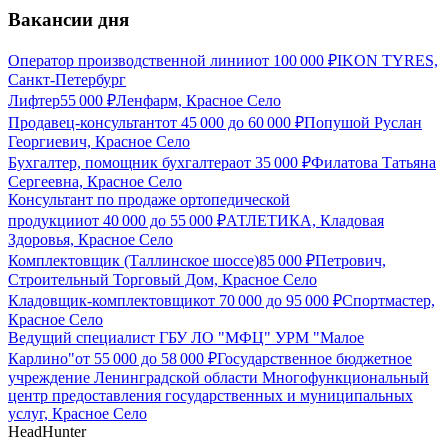
Вакансии дня
Оператор производственной линии
от
100 000
₽
IKON TYRES,
Санкт-Петербург
Лифтер
55 000
₽
Ленфарм, Красное Село
Продавец-консультант
от
45 000
до
60 000
₽
Попушой Руслан
Георгиевич, Красное Село
Бухгалтер, помощник бухгалтера
от
35 000
₽
Филатова Татьяна
Сергеевна, Красное Село
Консультант по продаже ортопедической
продукции
от
40 000
до
55 000
₽
АТЛЕТИКА, Кладовая
Здоровья, Красное Село
Комплектовщик (Таллинское шоссе)
85 000
₽
Петрович,
Строительный Торговый Дом, Красное Село
Кладовщик-комплектовщик
от
70 000
до
95 000
₽
Спортмастер,
Красное Село
Ведущий специалист ГБУ ЛО "МФЦ" УРМ "Малое
Карлино"
от
55 000
до
58 000
₽
Государственное бюджетное
учреждение Ленинградской области Многофункциональный
центр предоставления государственных и муниципальных
услуг, Красное Село
HeadHunter