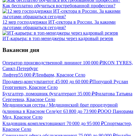
Как бесплатно обучиться востребованной профессии?
12 мер господдержки ИТ-сектора в России. За какими
льготами обращаться сегодня?
ИТ-карьера: в топ-менеджеры через кадровый резерв
Вакансии дня
Оператор производственной линии
от
100 000
₽
IKON TYRES,
Санкт-Петербург
Лифтер
55 000
₽
Ленфарм, Красное Село
Продавец-консультант
от
45 000
до
60 000
₽
Попушой Руслан
Георгиевич, Красное Село
Бухгалтер, помощник бухгалтера
от
35 000
₽
Филатова Татьяна
Сергеевна, Красное Село
Медицинская сестра / Медицинский брат процедурной
(клиника в Красном Селе)
от
63 800
до
73 900
₽
ООО Панорама
Мед, Красное Село
Кладовщик-комплектовщик
от
70 000
до
95 000
₽
Спортмастер,
Красное Село
Специалист офиса обслуживания
от
75 000
до
90 000
₽
билайн,